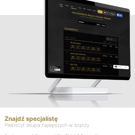
Znajdź specjalistę
Plebiscyt skupia najlepszych w branży