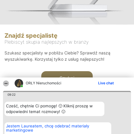
Znajdź specjalistę
Plebiscyt skupia najlepszych w branży
Szukasz specjalisty w pobliżu Ciebie? Sprawdź naszą
wyszukiwarkę. Korzystaj tylko z usług najlepszych!
Szukaj
ORŁY Nieruchomości
Live chat
09:22
Cześć, chętnie Ci pomogę! 🙂 Kliknij proszę w
odpowiedni temat rozmowy! 🙂
Organizator plebiscytu
Plebiscyt
Kontakt
Jestem Laureatem, chcę odebrać materiały
Bright Side Solutions sp. z o.
Laureaci
Kontakt
marketingowe
o. sp. k.
Lista