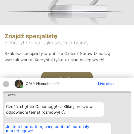
Znajdź specjalistę
Plebiscyt skupia najlepszych w branży
Szukasz specjalisty w pobliżu Ciebie? Sprawdź naszą
wyszukiwarkę. Korzystaj tylko z usług najlepszych!
Szukaj
ORŁY Nieruchomości
Live chat
20:28
Cześć, chętnie Ci pomogę! 🙂 Kliknij proszę w
odpowiedni temat rozmowy! 🙂
Organizator plebiscytu
Plebiscyt
Kontakt
Jestem Laureatem, chcę odebrać materiały
Bright Side Solutions sp. z o.
Laureaci
Kontakt
marketingowe
o. sp. k.
Lista