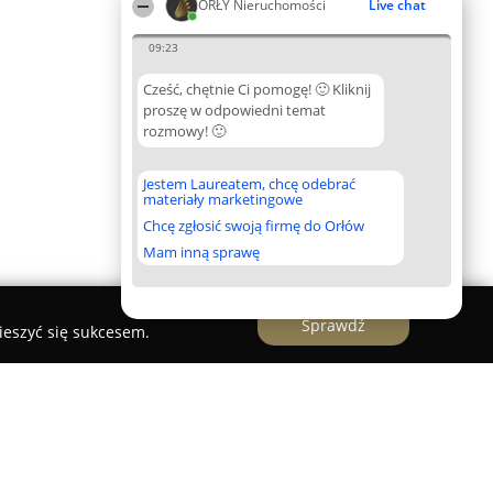
ORŁY Nieruchomości
Live chat
09:23
Cześć, chętnie Ci pomogę! 🙂 Kliknij
proszę w odpowiedni temat
rozmowy! 🙂
Jestem Laureatem, chcę odebrać
materiały marketingowe
Chcę zgłosić swoją firmę do Orłów
Mam inną sprawę
Sprawdź
ieszyć się sukcesem.