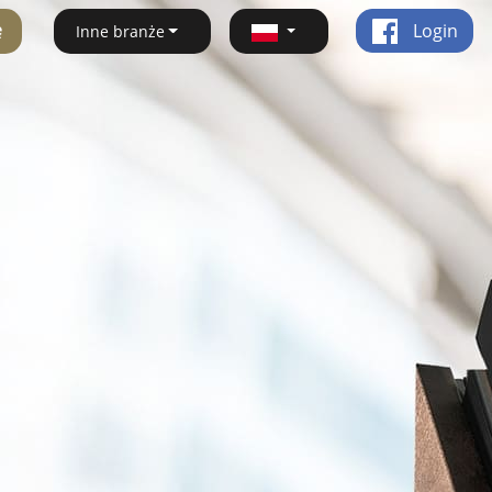
ę
Login
Inne branże