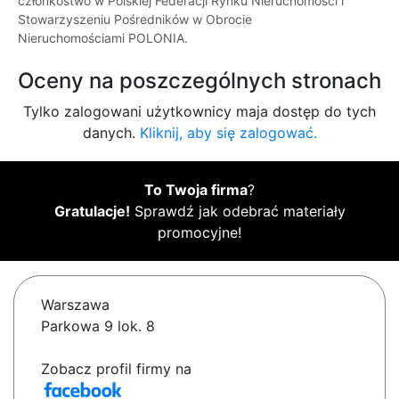
członkostwo w Polskiej Federacji Rynku Nieruchomości i
Stowarzyszeniu Pośredników w Obrocie
Nieruchomościami POLONIA.
Oceny na poszczególnych stronach
Tylko zalogowani użytkownicy maja dostęp do tych
danych.
Kliknij, aby się zalogować.
To Twoja firma
?
Gratulacje!
Sprawdź jak odebrać materiały
promocyjne!
Warszawa
Parkowa 9 lok. 8
Zobacz profil firmy na