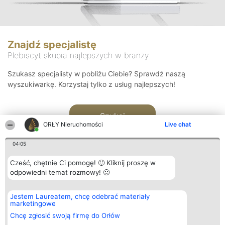
Znajdź specjalistę
Plebiscyt skupia najlepszych w branży
Szukasz specjalisty w pobliżu Ciebie? Sprawdź naszą
wyszukiwarkę. Korzystaj tylko z usług najlepszych!
Szukaj
ORŁY Nieruchomości
Live chat
04:05
Cześć, chętnie Ci pomogę! 🙂 Kliknij proszę w
odpowiedni temat rozmowy! 🙂
Organizator plebiscytu
Plebiscyt
Kontakt
Jestem Laureatem, chcę odebrać materiały
Bright Side Solutions sp. z o.
Laureaci
Kontakt
marketingowe
o. sp. k.
Lista
ul. Ruska 22
wszystkich
Chcę zgłosić swoją firmę do Orłów
Wrocław 50-079
Laureatów