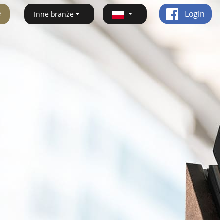
ę
Login
Inne branże