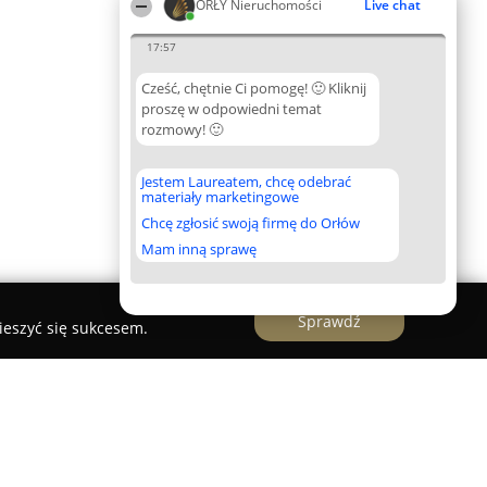
ORŁY Nieruchomości
Live chat
17:57
Cześć, chętnie Ci pomogę! 🙂 Kliknij
proszę w odpowiedni temat
rozmowy! 🙂
Jestem Laureatem, chcę odebrać
materiały marketingowe
Chcę zgłosić swoją firmę do Orłów
Mam inną sprawę
Sprawdź
ieszyć się sukcesem.