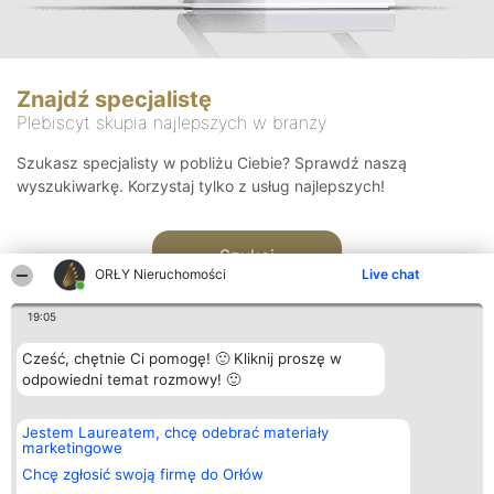
Znajdź specjalistę
Plebiscyt skupia najlepszych w branży
Szukasz specjalisty w pobliżu Ciebie? Sprawdź naszą
wyszukiwarkę. Korzystaj tylko z usług najlepszych!
Szukaj
ORŁY Nieruchomości
Live chat
19:05
Cześć, chętnie Ci pomogę! 🙂 Kliknij proszę w
odpowiedni temat rozmowy! 🙂
Organizator plebiscytu
Plebiscyt
Kontakt
Jestem Laureatem, chcę odebrać materiały
Bright Side Solutions sp. z o.
Laureaci
Kontakt
marketingowe
o. sp. k.
Lista
ul. Ruska 22
wszystkich
Chcę zgłosić swoją firmę do Orłów
Wrocław 50-079
Laureatów