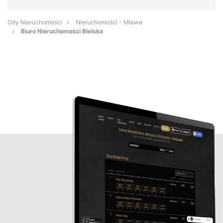
Orły Nieruchomości
Nieruchomości - Mława
Biuro Nieruchomości Bielska