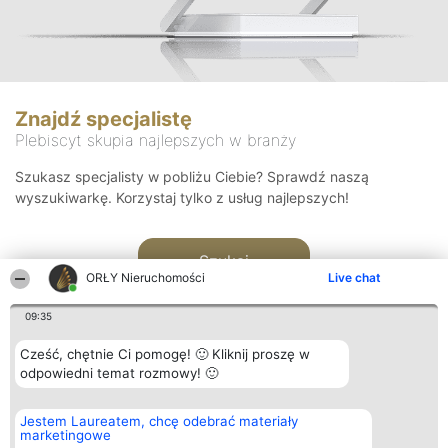
Znajdź specjalistę
Plebiscyt skupia najlepszych w branży
Szukasz specjalisty w pobliżu Ciebie? Sprawdź naszą
wyszukiwarkę. Korzystaj tylko z usług najlepszych!
Szukaj
ORŁY Nieruchomości
Live chat
09:35
Cześć, chętnie Ci pomogę! 🙂 Kliknij proszę w
odpowiedni temat rozmowy! 🙂
Organizator plebiscytu
Plebiscyt
Kontakt
Jestem Laureatem, chcę odebrać materiały
Bright Side Solutions sp. z o.
Laureaci
Kontakt
marketingowe
o. sp. k.
Lista