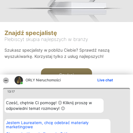
Znajdź specjalistę
Plebiscyt skupia najlepszych w branży
Szukasz specjalisty w pobliżu Ciebie? Sprawdź naszą
wyszukiwarkę. Korzystaj tylko z usług najlepszych!
Szukaj
ORŁY Nieruchomości
Live chat
13:17
Cześć, chętnie Ci pomogę! 🙂 Kliknij proszę w
odpowiedni temat rozmowy! 🙂
Organizator plebiscytu
Plebiscyt
Kontakt
Jestem Laureatem, chcę odebrać materiały
Bright Side Solutions sp. z o.
Laureaci
Kontakt
marketingowe
o. sp. k.
Lista
ul. Ruska 22
wszystkich