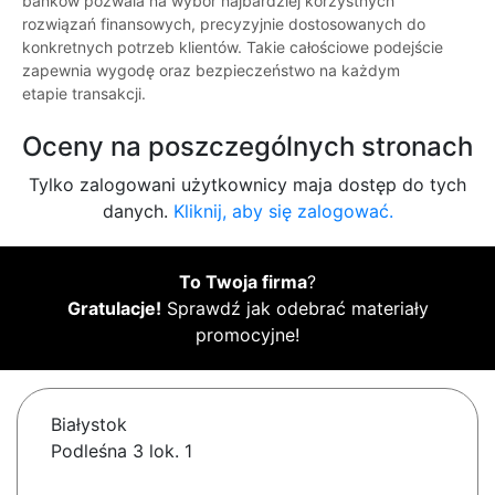
banków pozwala na wybór najbardziej korzystnych
rozwiązań finansowych, precyzyjnie dostosowanych do
konkretnych potrzeb klientów. Takie całościowe podejście
zapewnia wygodę oraz bezpieczeństwo na każdym
etapie transakcji.
Oceny na poszczególnych stronach
Tylko zalogowani użytkownicy maja dostęp do tych
danych.
Kliknij, aby się zalogować.
To Twoja firma
?
Gratulacje!
Sprawdź jak odebrać materiały
promocyjne!
Białystok
Podleśna 3 lok. 1