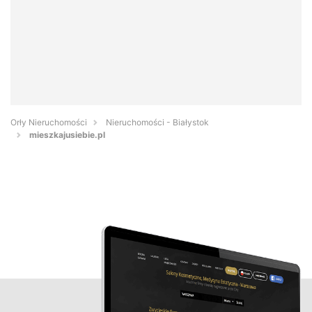
Orły Nieruchomości
Nieruchomości - Białystok
mieszkajusiebie.pl