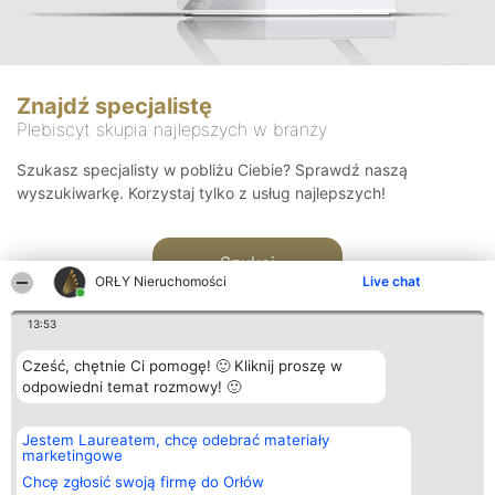
Znajdź specjalistę
Plebiscyt skupia najlepszych w branży
Szukasz specjalisty w pobliżu Ciebie? Sprawdź naszą
wyszukiwarkę. Korzystaj tylko z usług najlepszych!
Szukaj
ORŁY Nieruchomości
Live chat
13:53
Cześć, chętnie Ci pomogę! 🙂 Kliknij proszę w
odpowiedni temat rozmowy! 🙂
Organizator plebiscytu
Plebiscyt
Kontakt
Jestem Laureatem, chcę odebrać materiały
Bright Side Solutions sp. z o.
Laureaci
Kontakt
marketingowe
o. sp. k.
Lista
ul. Ruska 22
wszystkich
Chcę zgłosić swoją firmę do Orłów
Wrocław 50-079
Laureatów