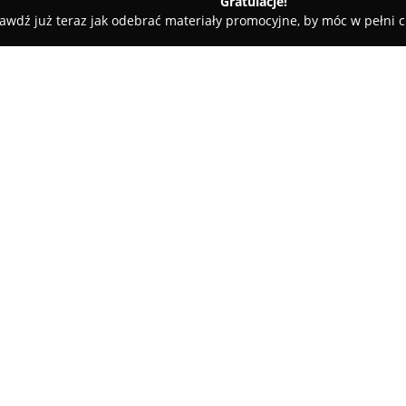
Gratulacje!
awdź już teraz jak odebrać materiały promocyjne, by móc w pełni c
GTC Corius
O firmie:
GTC Corius
sprawuje pieczę n
ważnym elementem kompleksu 
Budynek znajduje się tuż przy 
komunikacyjnych, co gwarantuj
Pokaż więcej >>
pozostałych jego rejonów, zaró
indywidualnego.
Powierzchnia biurowa obiektu
budynku zastosowano rozwiąza
certyfikatem LEED Gold. Aeropar
łączy ze sobą tereny zielone 