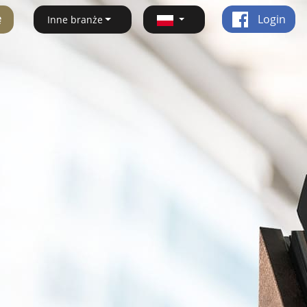
ę
Login
Inne branże