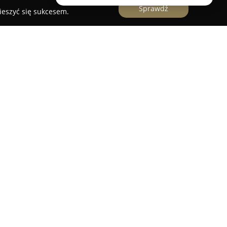
Sprawdź
ieszyć się sukcesem.
ad nowoczesnym biurowcem Corius, będącym
Aeropark Business Centre w Warszawie.
Lotnisku Chopina oraz istotnych trasach
e łatwy dostęp do centrum miasta oraz
wno środkami transportu publicznego, jak i
 wynosi około 9 000 metrów kwadratowych. W
nia ekologiczne potwierdzone prestiżowym
k Business Centre, którego częścią jest Corius,
z szeroką gamą usług oraz nowoczesnych