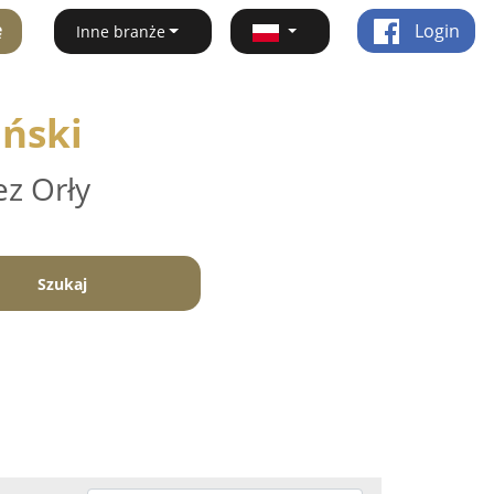
ę
Login
Inne branże
iński
ez Orły
Szukaj