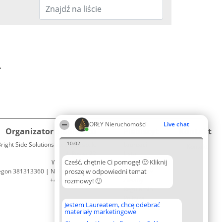
.
ORŁY Nieruchomości
Live chat
Organizator plebiscytu
Plebiscyt
Kontakt
10:02
right Side Solutions sp. z o. o. sp. k.
Laureaci
Kontakt
ul. Ruska 22
Lista
Cześć, chętnie Ci pomogę! 🙂 Kliknij
Wrocław 50-079
wszystkich
egon 381313360 | NIP 8943132676
proszę w odpowiedni temat
Laureatów
+48 508 492 400
Zasady
rozmowy! 🙂
Regulamin
Polityka
Jestem Laureatem, chcę odebrać
Prywatności
materiały marketingowe