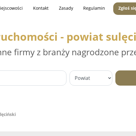
iejscowości
Kontakt
Zasady
Regulamin
Zgłoś si
uchomości - powiat sulęc
nne firmy z branży nagrodzone prz
lęciński