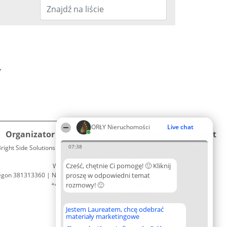
.
ORŁY Nieruchomości
Live chat
Organizator plebiscytu
Plebiscyt
Kontakt
07:38
right Side Solutions sp. z o. o. sp. k.
Laureaci
Kontakt
ul. Ruska 22
Lista
Cześć, chętnie Ci pomogę! 🙂 Kliknij
Wrocław 50-079
wszystkich
egon 381313360 | NIP 8943132676
proszę w odpowiedni temat
Laureatów
+48 508 492 400
Zasady
rozmowy! 🙂
Regulamin
Polityka
Jestem Laureatem, chcę odebrać
Prywatności
materiały marketingowe