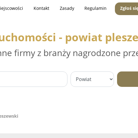
iejscowości
Kontakt
Zasady
Regulamin
Zgłoś si
uchomości - powiat plesz
nne firmy z branży nagrodzone prz
eszewski