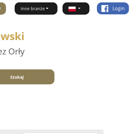
ę
Login
Inne branże
ewski
ez Orły
Szukaj