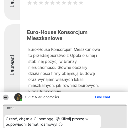
Euro-House Konsorcjum
Mieszkaniowe
Euro-House Konsorcjum Mieszkaniowe
to przedsiębiorstwo z Opola o silnej i
Laureaci
stabilnej pozycji w branży
nieruchomości. Główne obszary
działalności firmy obejmują budowę
oraz wynajem własnych lokali
mieszkalnych, jak również biurowych.
Firma funkcjonuje ...
ORŁY Nieruchomości
Live chat
8.3
01:10
Cześć, chętnie Ci pomogę! 🙂 Kliknij proszę w
Organizator plebiscytu
Plebiscyt
Kontakt
odpowiedni temat rozmowy! 🙂
Bright Side Solutions sp. z o.
Laureaci
Kontakt