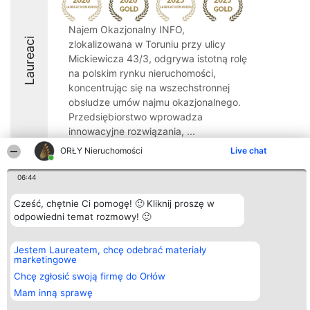
Najem Okazjonalny INFO,
Laureaci
zlokalizowana w Toruniu przy ulicy
Mickiewicza 43/3, odgrywa istotną rolę
na polskim rynku nieruchomości,
koncentrując się na wszechstronnej
obsłudze umów najmu okazjonalnego.
Przedsiębiorstwo wprowadza
innowacyjne rozwiązania, ...
ORŁY Nieruchomości
Live chat
10
06:44
Cześć, chętnie Ci pomogę! 🙂 Kliknij proszę w
Organizator plebiscytu
Plebiscyt
Kontakt
odpowiedni temat rozmowy! 🙂
Bright Side Solutions sp. z o.
Laureaci
Kontakt
o. sp. k.
Lista
ul. Ruska 22
wszystkich
Wrocław 50-079
Laureatów
Jestem Laureatem, chcę odebrać materiały
KRS 0000749100 | Regon
Zasady
marketingowe
381313360 | NIP 8943132676
Regulamin
Chcę zgłosić swoją firmę do Orłów
+48 508 492 400
Polityka
Prywatności
Mam inną sprawę