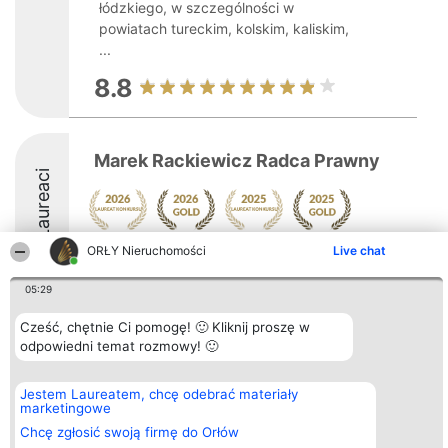
łódzkiego, w szczególności w
powiatach tureckim, kolskim, kaliskim,
...
8.8
Marek Rackiewicz Radca Prawny
Laureaci
ORŁY Nieruchomości
Live chat
9.5
05:29
Cześć, chętnie Ci pomogę! 🙂 Kliknij proszę w
Organizator plebiscytu
Plebiscyt
Kontakt
Bright Side Solutions sp. z o.
odpowiedni temat rozmowy! 🙂
Laureaci
Kontakt
o. sp. k.
Lista
ul. Ruska 22
wszystkich
Wrocław 50-079
Laureatów
Jestem Laureatem, chcę odebrać materiały
KRS 0000749100 | Regon
Zasady
marketingowe
381313360 | NIP 8943132676
Regulamin
Chcę zgłosić swoją firmę do Orłów
+48 508 492 400
Polityka